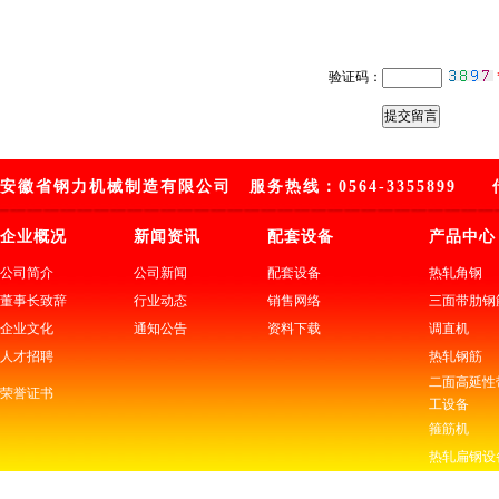
验证码：
安徽省钢力机械制造有限公司 服务热线：0564-3355899 传 
企业概况
新闻资讯
配套设备
产品中心
公司简介
公司新闻
配套设备
热轧角钢
董事长致辞
行业动态
销售网络
三面带肋钢
企业文化
通知公告
资料下载
调直机
人才招聘
热轧钢筋
二面高延性
荣誉证书
工设备
箍筋机
热轧扁钢设