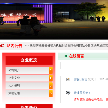
>>> 热烈庆祝安徽省钢力机械制造有限公司网站今日正试开通运营
站内公告
>>> 热烈庆祝安徽省钢力机械制造有限公司网站今日正试开通运营
在线留言
企业概况
公司简介
企业文化
游客[]留言
发表于：2023-05-2
人才招聘
管理员回复：
荣誉证书
请与管理员微信号联系：180-6