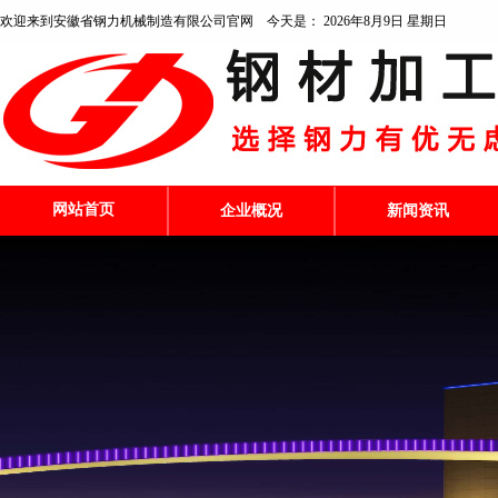
欢迎来到安徽省钢力机械制造有限公司官网 今天是：
2026年8月9日 星期日
网站首页
企业概况
新闻资讯