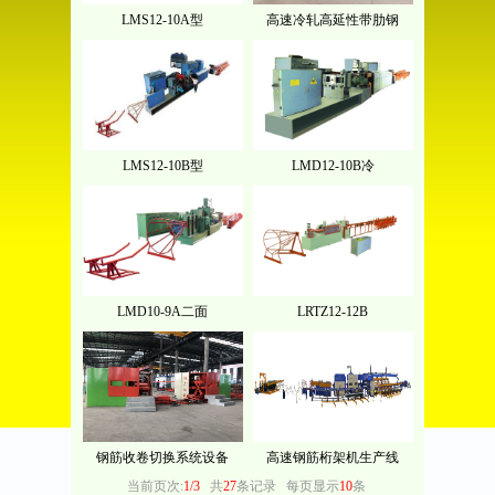
LMS12-10A型
高速冷轧高延性带肋钢
LMS12-10B型
LMD12-10B冷
LMD10-9A二面
LRTZ12-12B
钢筋收卷切换系统设备
高速钢筋桁架机生产线
当前页次:
1/3
共
27
条记录
每页显示
10
条