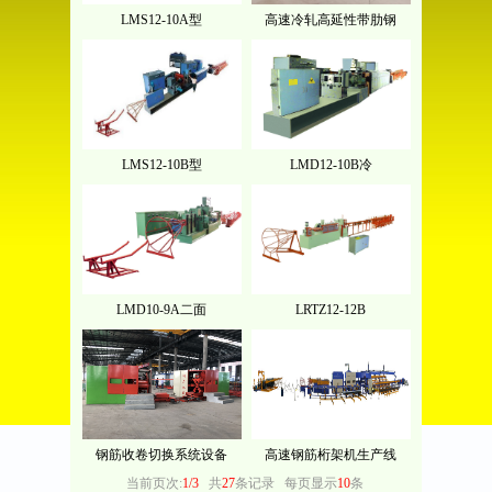
LMS12-10A型
高速冷轧高延性带肋钢
LMS12-10B型
LMD12-10B冷
LMD10-9A二面
LRTZ12-12B
钢筋收卷切换系统设备
高速钢筋桁架机生产线
当前页次:
1/3
共
27
条记录
每页显示
10
条