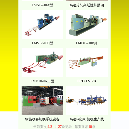
LMS12-10A型
高速冷轧高延性带肋钢
LMS12-10B型
LMD12-10B冷
LMD10-9A二面
LRTZ12-12B
钢筋收卷切换系统设备
高速钢筋桁架机生产线
当前页次:
1/3
共
27
条记录
每页显示
10
条